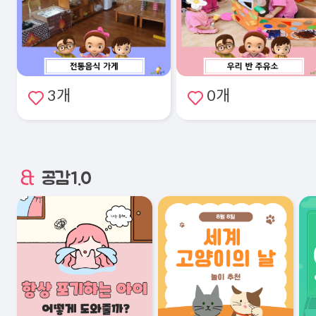
3개
0개
공감1.0