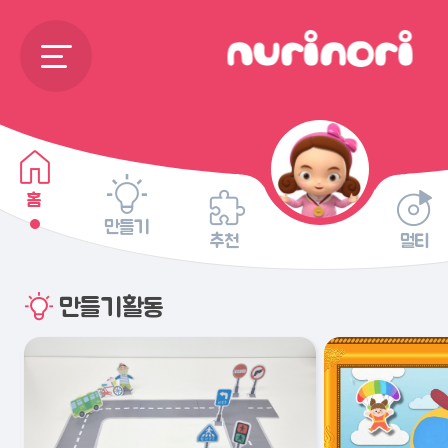
홈
만들기
추천
멀티
만들기활동