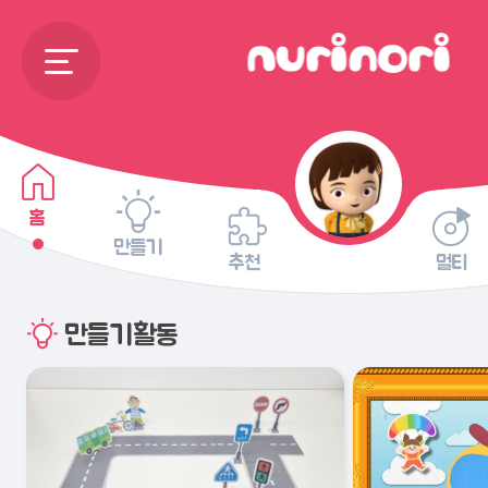
홈
만들기
추천
멀티
만들기활동