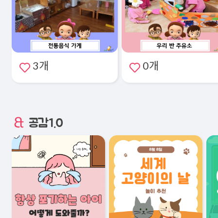
3개
0개
공감1.0