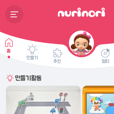
홈
만들기
추천
멀티
만들기활동