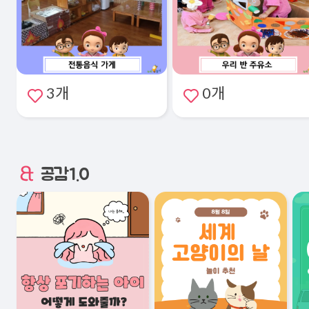
3개
0개
공감1.0