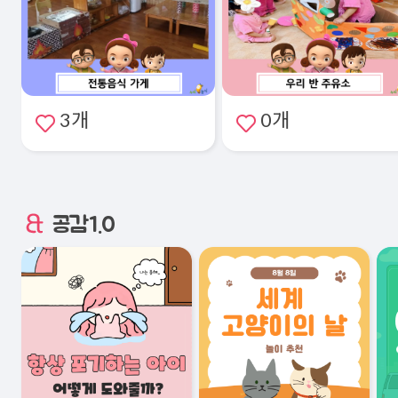
3개
0개
공감1.0