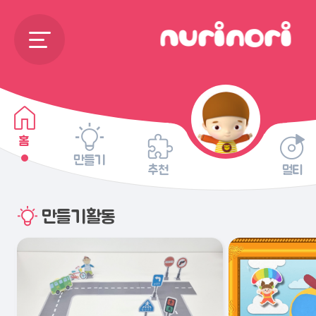
홈
만들기
추천
멀티
만들기활동