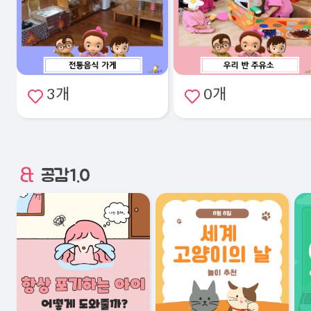
3개
0개
공감1.0