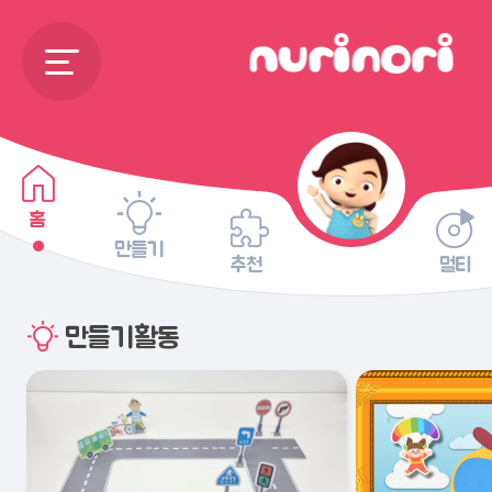
홈
만들기
추천
멀티
만들기활동