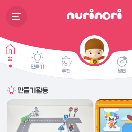
홈
만들기
추천
멀티
만들기활동