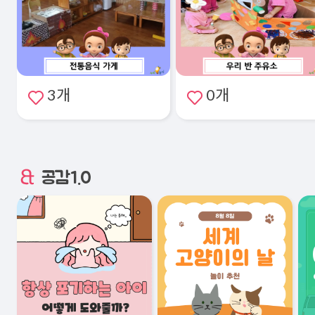
3개
0개
공감1.0