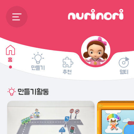
홈
만들기
추천
멀티
만들기활동