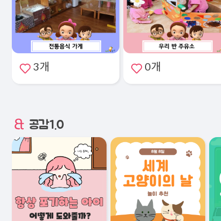
3개
0개
공감1.0