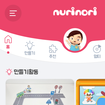
홈
만들기
추천
멀티
만들기활동