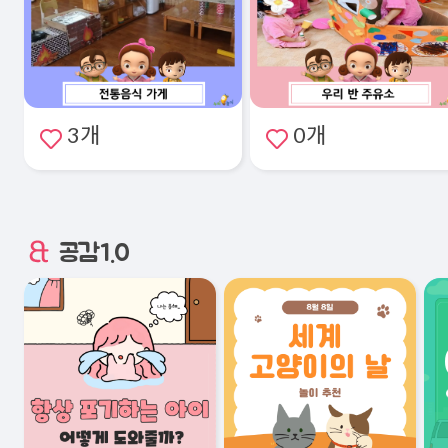
3개
0개
공감1.0