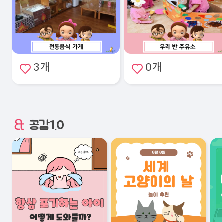
3개
0개
공감1.0