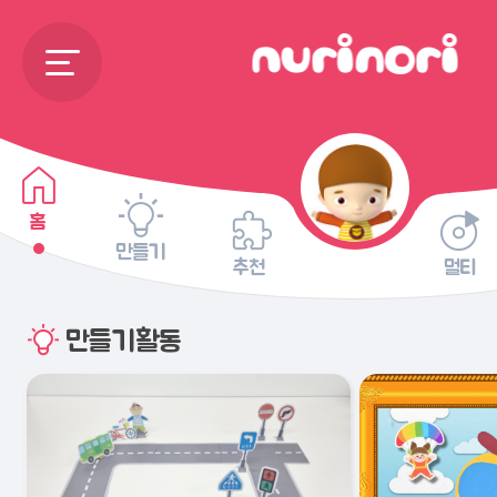
홈
만들기
추천
멀티
만들기활동