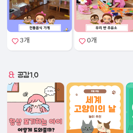
3개
0개
공감1.0