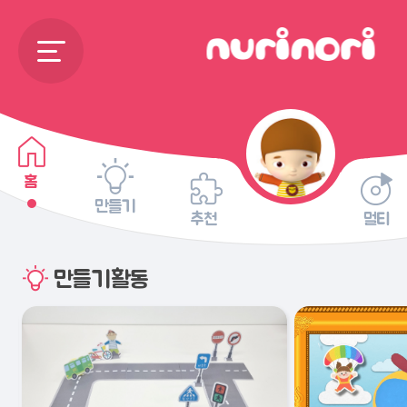
홈
만들기
추천
멀티
만들기활동