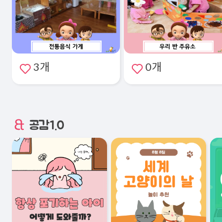
3개
0개
공감1.0