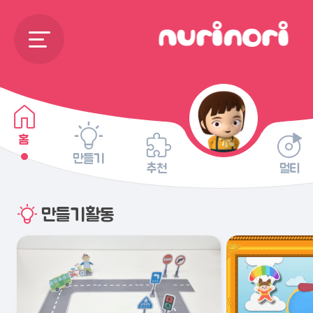
홈
만들기
추천
멀티
만들기활동