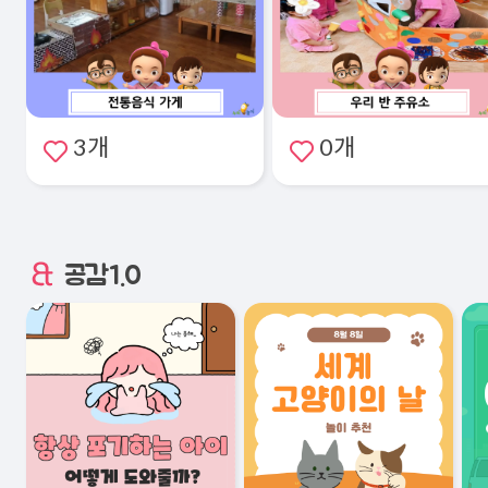
3개
0개
공감1.0