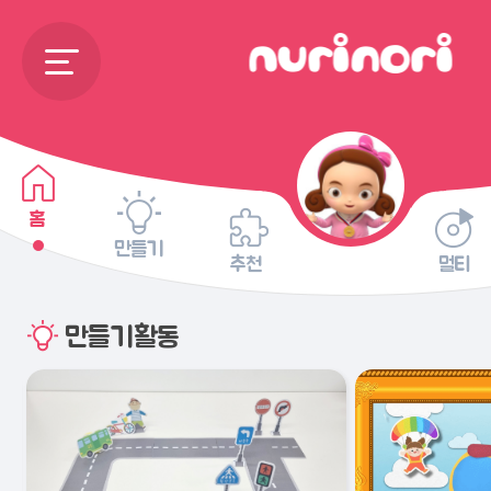
홈
만들기
추천
멀티
만들기활동