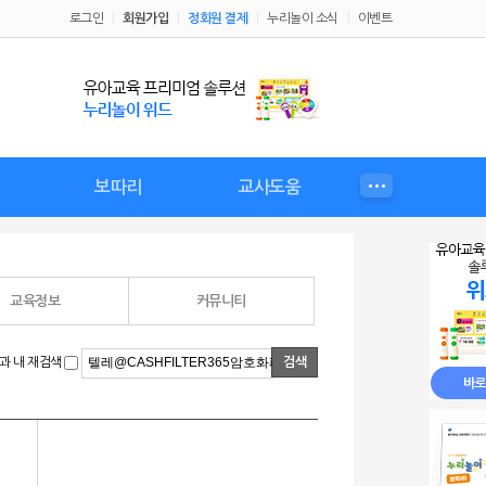
로그인
회원가입
정회원 결제
누리놀이 소식
이벤트
보따리
교사도움
성
비
누리놀이 보따리
보따리 커리큘럼
보따리 교육자료
보따리 놀이
우리 원 행사
가정통신문
교사플러스
체험정보
교사자료
예비교사
월간유아
교육정보
커뮤니티
과 내 재검색
검색