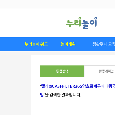
누리놀이 위드
놀이계획
생활주제 교
위드 구독하기
위드 다운로드
위드 소개
요즘 유행 놀이
영역별놀이표
월간계획안
놀이계획안
놀이관찰수첩
연간계획안
씽크플레이
놀이발자국
생활주제별 교육
월간교육계획
주간교육계획
기본생활습관
이달의 추천
이달의 특별
연간교육계
일일교육계
활동계획
안전교육
통합검색
활동계획안
'
텔레@CASHFILTER365암호화폐구매대
'을 검색한 결과입니다.
법