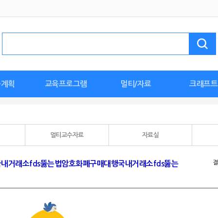
육계획
교육프로그램
멀티/자료
크래프트
계획안
안
안
활동
한날
획안
획안
안
세계 문화 탐험
🖐손손체조
특수/장애통합
누리요가
튼튼체조
바깥놀이
인성교육
이음교육
환경교육
요리활동
월간멀티자료
종이접기
누리동화
교육활동지
명화감상
자연관찰
누리동요
가정연계
사진
우리반 환경구
이달의 만들기
신학기 준
스페셜놀이
생일 준비
도안
멀티교수자료
자료실
결
행국내거래소fds뚫는법암호화폐구매대행국내거래소fds뚫는