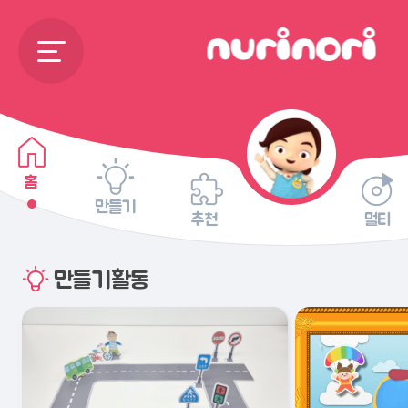
홈
만들기
추천
멀티
만들기활동