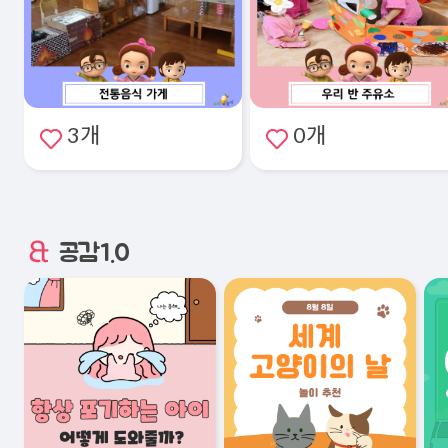
3개
0개
공감1.0