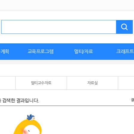
육계획
교육프로그램
멀티/자료
크래프트
계획안
안
안
활동
한날
획안
획안
안
세계 문화 탐험
🖐손손체조
특수/장애통합
누리요가
튼튼체조
바깥놀이
인성교육
이음교육
환경교육
요리활동
월간멀티자료
종이접기
누리동화
교육활동지
명화감상
자연관찰
누리동요
가정연계
사진
우리반 환경구
이달의 만들기
신학기 준
스페셜놀이
생일 준비
도안
멀티교수자료
자료실
을 검색한 결과입니다.
결