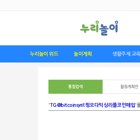
누리놀이 위드
놀이계획
생활주제 교
위드 구독하기
위드 다운로드
위드 소개
요즘 유행 놀이
영역별놀이표
월간계획안
놀이계획안
놀이관찰수첩
연간계획안
씽크플레이
놀이발자국
생활주제별 교육
월간교육계획
주간교육계획
기본생활습관
이달의 추천
이달의 특별
연간교육계
일일교육계
활동계획
안전교육
통합검색
활동계획안
'
'
TG@bitcoinsyriǃ:핑오다믹싱리플코인매입