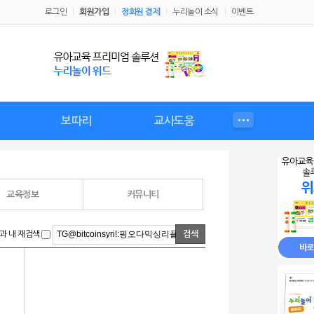
로그인
회원가입
정회원 결제
누리놀이 소식
이벤트
보따리
교사도움
성
비
누리놀이 보따리
보따리 커리큘럼
보따리 교육자료
보따리 놀이
우리 원 행사
가정통신문
교사플러스
체험정보
교사자료
예비교사
월간유아
교육정보
커뮤니티
과 내 재검색
검색