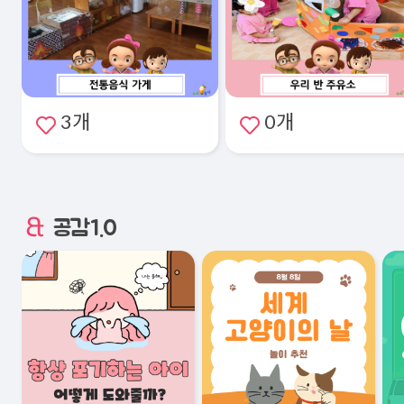
3개
0개
공감1.0