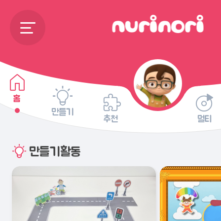
홈
만들기
추천
멀티
만들기활동