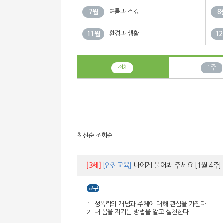
여름과 건강
7월
8
환경과 생활
11월
1
전체
1주
최신순
|
조회순
[3세]
[안전교육]
나에게 물어봐 주세요
[1월 4주]
1. 성폭력의 개념과 주체에 대해 관심을 가진다.
2. 내 몸을 지키는 방법을 알고 실천한다.