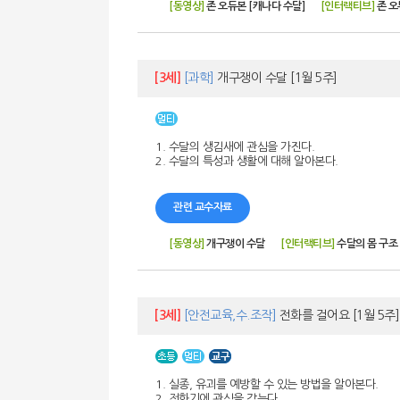
[동영상]
존 오듀본 [캐나다 수달]
[인터랙티브]
존 오
[3세]
[과학]
개구쟁이 수달
[1월 5주]
1. 수달의 생김새에 관심을 가진다.
2. 수달의 특성과 생활에 대해 알아본다.
관련 교수자료
[동영상]
개구쟁이 수달
[인터랙티브]
수달의 몸 구조
[3세]
[안전교육,수.조작]
전화를 걸어요
[1월 5주]
1. 실종, 유괴를 예방할 수 있는 방법을 알아본다.
2. 전화기에 관심을 갖는다.