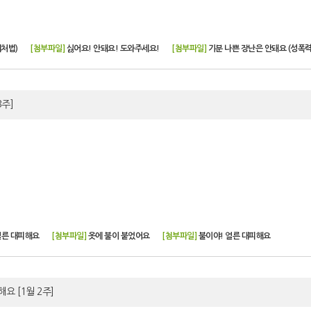
대처법)
[첨부파일]
싫어요! 안돼요! 도와주세요!
[첨부파일]
기분 나쁜 장난은 안돼요 (성폭
3주]
얼른 대피해요
[첨부파일]
옷에 불이 붙었어요
[첨부파일]
불이야! 얼른 대피해요
별해요
[1월 2주]