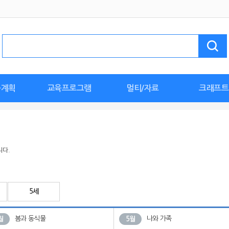
육계획
교육프로그램
멀티/자료
크래프트
계획안
안
안
활동
한날
획안
획안
안
세계 문화 탐험
🖐손손체조
특수/장애통합
누리요가
튼튼체조
바깥놀이
인성교육
이음교육
환경교육
요리활동
월간멀티자료
종이접기
누리동화
교육활동지
명화감상
자연관찰
누리동요
가정연계
사진
우리반 환경구
이달의 만들기
신학기 준
스페셜놀이
생일 준비
도안
니다.
5세
봄과 동식물
나와 가족
월
5월