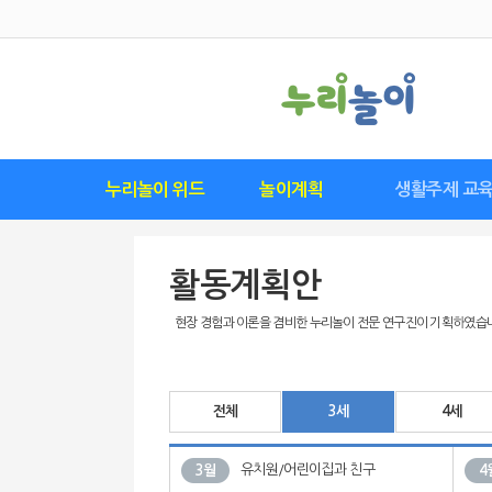
누리놀이 위드
놀이계획
생활주제 교
위드 구독하기
위드 다운로드
위드 소개
요즘 유행 놀이
영역별놀이표
월간계획안
놀이계획안
놀이관찰수첩
연간계획안
씽크플레이
놀이발자국
생활주제별 교육
월간교육계획
주간교육계획
기본생활습관
이달의 추천
이달의 특별
연간교육계
일일교육계
활동계획
안전교육
활동계획안
현장 경험과 이론을 겸비한 누리놀이 전문 연구진이 기획하였습
전체
3세
4세
유치원/어린이집과 친구
3월
4