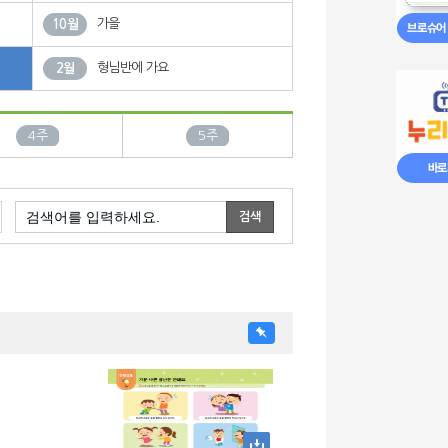
가을
10월
형님반에 가요
2월
4주
5주