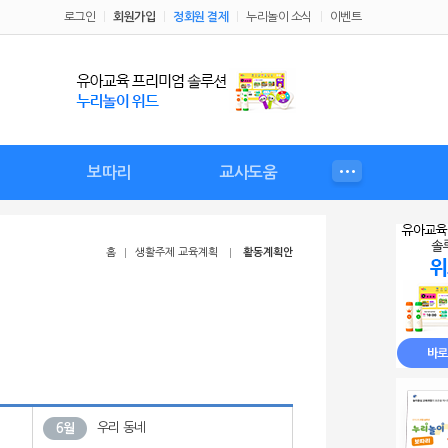
로그인
회원가입
정회원 결제
누리놀이 소식
이벤트
보따리
교사도움
성
비
누리놀이 보따리
보따리 커리큘럼
보따리 교육자료
보따리 놀이
우리 원 행사
가정통신문
교사플러스
체험정보
교사자료
예비교사
월간유아
홈
생활주제 교육계획
활동계획안
우리 동네
6월