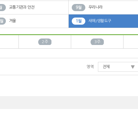
교통기관과 안전
우리나라
월
9월
겨울
새해/생활도구
2월
1월
2주
3주
영역
전체