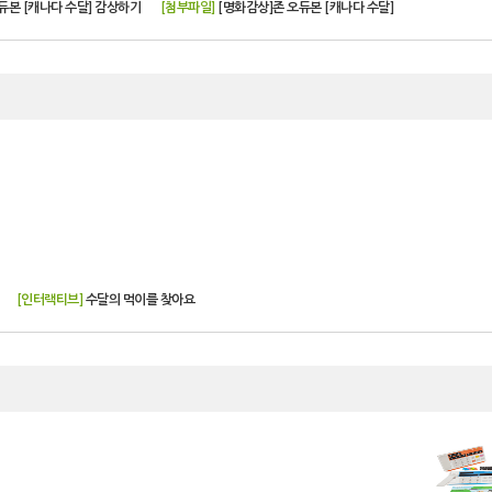
듀본 [캐나다 수달] 감상하기
[첨부파일]
[명화감상]존 오듀본 [캐나다 수달]
[인터랙티브]
수달의 먹이를 찾아요