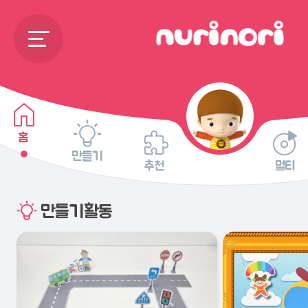
홈
만들기
추천
멀티
만들기활동