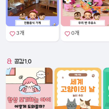
3개
0개
공감1.0