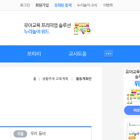
로그인
회원가입
정회원 결제
누리놀이 소식
이벤트
보따리
교사도움
성
비
누리놀이 보따리
보따리 커리큘럼
보따리 교육자료
보따리 놀이
우리 원 행사
가정통신문
교사플러스
체험정보
교사자료
예비교사
월간유아
홈
생활주제 교육계획
활동계획안
우리 동네
6월