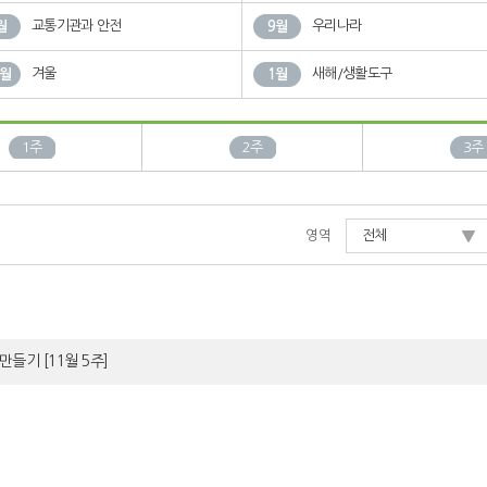
교통기관과 안전
우리나라
월
9월
겨울
새해/생활도구
2월
1월
1주
2주
3주
영역
전체
 만들기
[11월 5주]