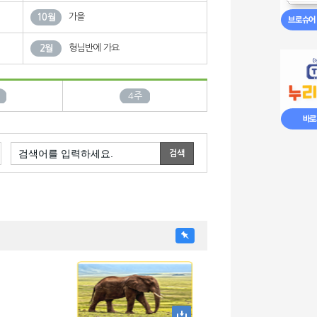
가을
10월
형님반에 가요
2월
4주