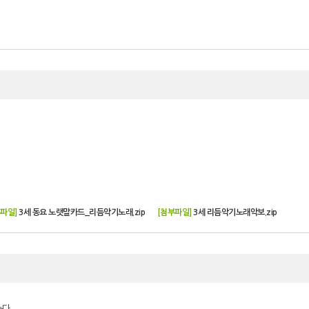
파일]
3세 동요 노랫말카드_리듬악기노래.zip
[첨부파일]
3세 리듬악기노래악보.zip
다.