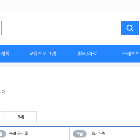
육계획
교육프로그램
멀티/자료
크래프트
계획안
안
안
활동
한날
획안
획안
안
세계 문화 탐험
🖐손손체조
특수/장애통합
누리요가
튼튼체조
바깥놀이
인성교육
이음교육
환경교육
요리활동
월간멀티자료
종이접기
누리동화
교육활동지
명화감상
자연관찰
누리동요
가정연계
사진
우리반 환경구
이달의 만들기
신학기 준
스페셜놀이
생일 준비
도안
니다.
5세
봄과 동식물
나와 가족
월
5월