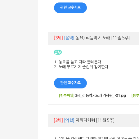
관련 교수자료
[3세]
[음악]
동요) 리듬악기 노래
[11월 5주]
1. 동요를 듣고 따라 불러본다.
2. 노래 부르기에 즐겁게 참여한다.
관련 교수자료
[첨부파일]
3세_리듬악기노래 가사판_-01.jpg
[첨부
[3세]
[역할]
지휘자처럼
[11월 5주]
1. 음악을 감상하며 다양한 악기의 소리에 관심을 갖는