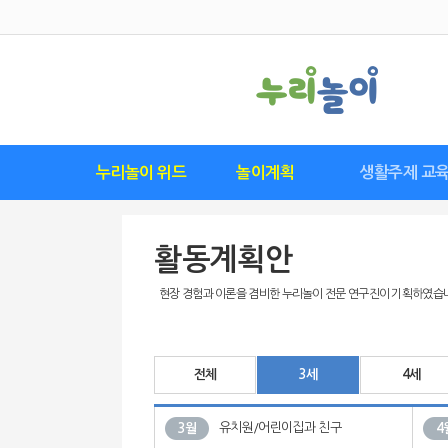
누리놀이 위드
놀이계획
생활주제 교
위드 구독하기
위드 다운로드
위드 소개
요즘 유행 놀이
영역별놀이표
월간계획안
놀이계획안
놀이관찰수첩
연간계획안
씽크플레이
놀이발자국
생활주제별 교육
월간교육계획
주간교육계획
기본생활습관
이달의 추천
이달의 특별
연간교육계
일일교육계
활동계획
안전교육
활동계획안
현장 경험과 이론을 겸비한 누리놀이 전문 연구진이 기획하였습
전체
3세
4세
유치원/어린이집과 친구
3월
4