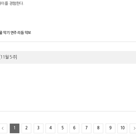
차이를 경험한다.
물 악기 연주 리듬 악보
[11월 5주]
1
2
3
4
5
6
7
8
9
10