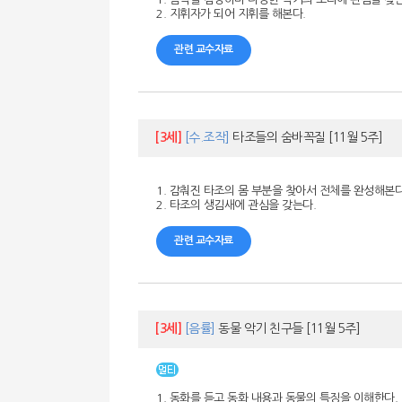
2. 지휘자가 되어 지휘를 해본다.
관련 교수자료
[3세]
[수.조작]
타조들의 숨바꼭질
[11월 5주]
1. 감춰진 타조의 몸 부분을 찾아서 전체를 완성해본다
2. 타조의 생김새에 관심을 갖는다.
관련 교수자료
[3세]
[음률]
동물 악기 친구들
[11월 5주]
1. 동화를 듣고 동화 내용과 동물의 특징을 이해한다.