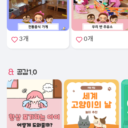
3개
0개
공감1.0