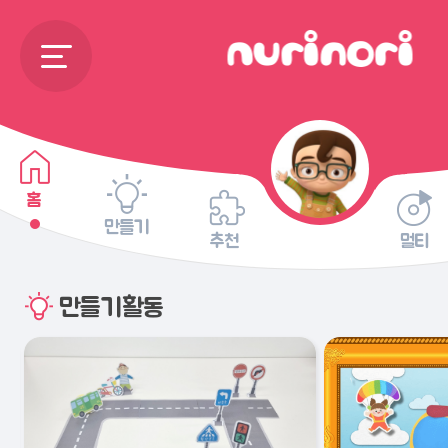
홈
만들기
추천
멀티
만들기활동