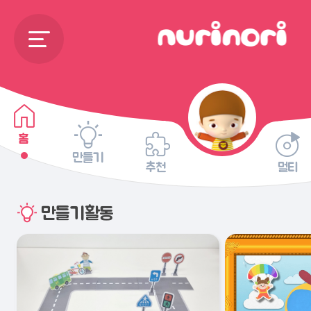
홈
만들기
추천
멀티
만들기활동