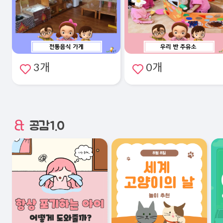
3개
0개
공감1.0