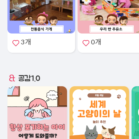
3개
0개
공감1.0