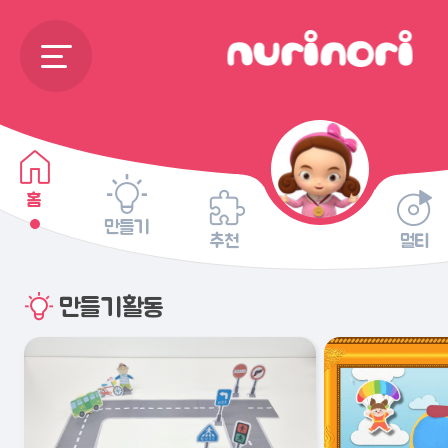
홈
만들기
추천
멀티
만들기활동