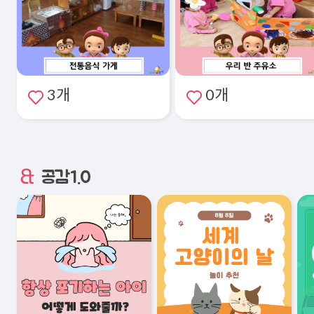
3개
0개
공감1.0