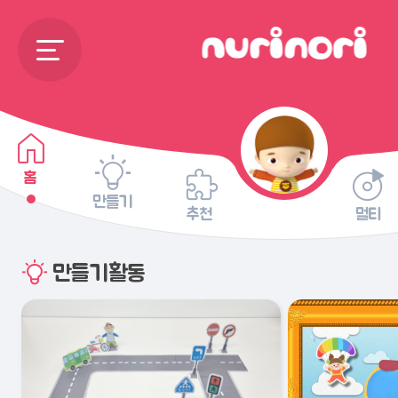
홈
만들기
추천
멀티
만들기활동