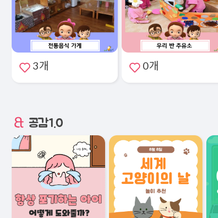
3개
0개
공감1.0