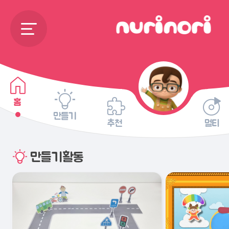
홈
만들기
추천
멀티
만들기활동