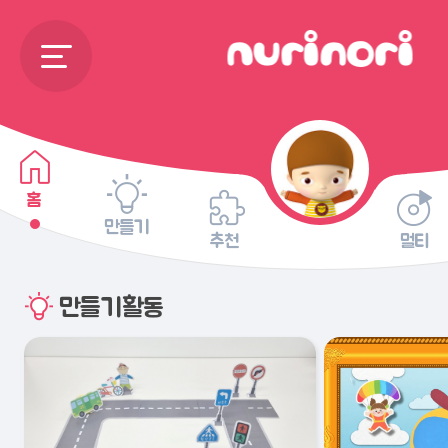
홈
만들기
추천
멀티
만들기활동