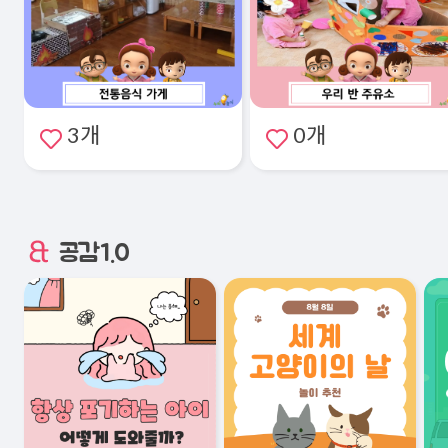
3개
0개
공감1.0