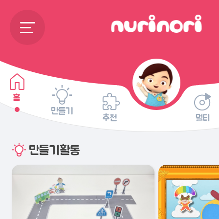
홈
만들기
추천
멀티
만들기활동