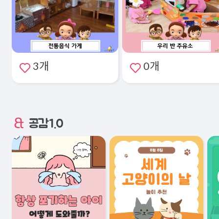
3개
0개
공감1.0