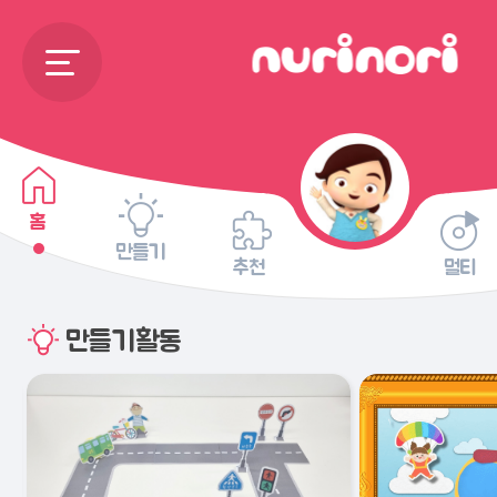
홈
만들기
추천
멀티
만들기활동