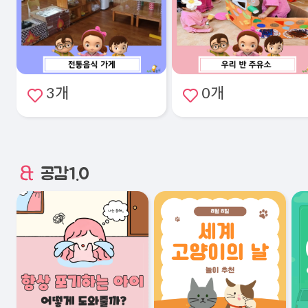
3개
0개
공감1.0