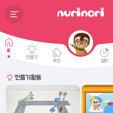
홈
만들기
추천
멀티
만들기활동