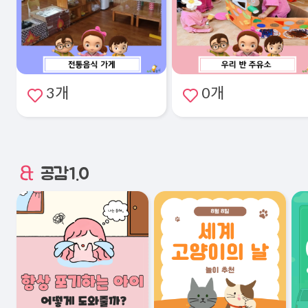
3개
0개
공감1.0