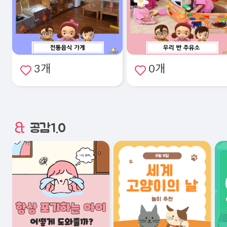
3개
0개
공감1.0