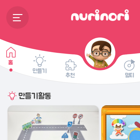
홈
만들기
추천
멀티
만들기활동