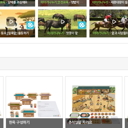
교육
- 담배를 조심해요
이야기나누기,안전교육
- 햇볕이 뜨거워요
이야기나누기
- 세종대왕이 들려주는 한글 이
- 동요 [얼룩말] 율동하기
이야기나누기
- 멋쟁이 말
이야기나누기
- 말과 사람들
한옥 구성하기
추석상을 차려요