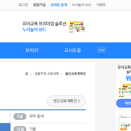
로그인
회원가입
정회원 결제
누리놀이 소식
이벤트
보따리
교사도움
성
비
누리놀이 보따리
보따리 커리큘럼
보따리 교육자료
보따리 놀이
우리 원 행사
가정통신문
교사플러스
체험정보
교사자료
예비교사
월간유아
홈
생활주제 교육계획
월간교육계획안
연간교육계획안 >
우리 동네
6월
가을
10월