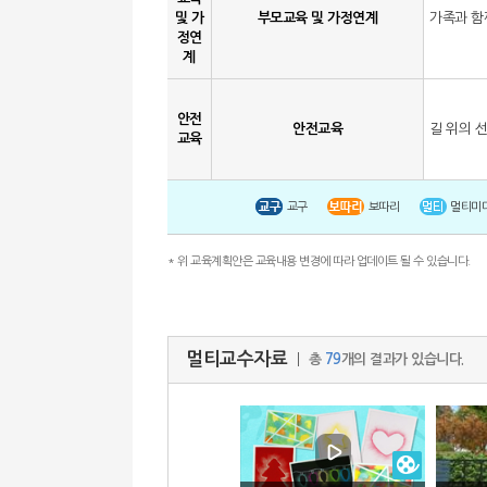
및 가
부모교육 및 가정연계
가족과 함
정연
계
안전
안전교육
길 위의 선
교육
교구
보따리
멀티미
* 위 교육계획안은 교육내용 변경에 따라 업데이트 될 수 있습니다.
멀티교수자료
총
79
개의 결과가 있습니다.