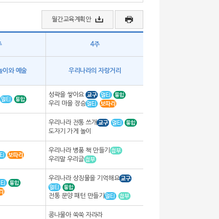
월간교육계획안
주
4주
놀이와 예술
우리나라의 자랑거리
성곽을 쌓아요
우리 마을 장승
우리나라 전통 쓰개
도자기 가게 놀이
우리나라 병풍 책 만들기
우리말 우리글
우리나라 상징물을 기억해요
전통 문양 패턴 만들기
콩나물아 쑥쑥 자라라