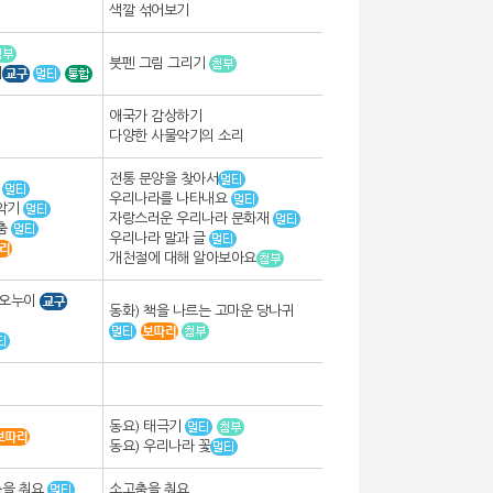
색깔 섞어보기
붓펜 그림 그리기
기
애국가 감상하기
다양한 사물악기의 소리
전통 문양을 찾아서
복
우리나라를 나타내요
 악기
자랑스러운 우리나라 문화재
 춤
우리나라 말과 글
개천절에 대해 알아보아요
 오누이
동화) 책을 나르는 고마운 당나귀
동요) 태극기
동요) 우리나라 꽃
춤을 춰요
소고춤을 춰요