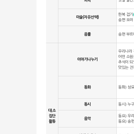
과학
옛날 물건
한복 접기
미술(자유선택)
송편 오려
음률
송편 부르
우리나라 
어떤 소원
이야기나누기
추석이 
맛있는 전
동화
동화) 성
동시
동시) 누
대.소
집단
동요) 우
음악
활동
동요) 송