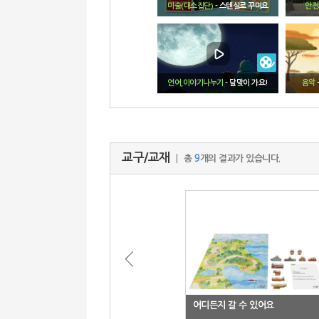
미술(대소집단)
- 스텐실로 꾸며요
안전
언어,이야기나누기
- 달맞이 가요!
음악
교구/교재
총
9
개의 결과가 있습니다.
어디든지 갈 수 있어요