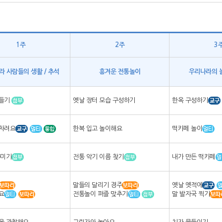
1주
2주
3
라 사람들의 생활 / 추석
흥겨운 전통놀이
우리나라의 
만들기
옛날 장터 모습 구성하기
한옥 구성하기
차려요
한복 입고 놀이해요
떡카페 놀이
꾸미기
전통 악기 이름 찾기
내가 만든 떡카페
말들의 달리기 경주
옛날 옛적에
요
전통놀이 퍼즐 맞추기
말 발자국 찍기