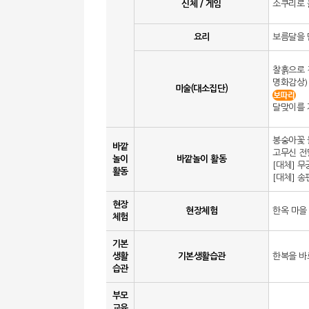
신체 / 게임
소쿠리로 
요리
보름달을 
찰흙으로 
명화감상)
미술(대소집단)
달맞이를 
봉숭아꽃
바깥
고무신 전
놀이
바깥놀이 활동
[대체] 
활동
[대체] 
현장
현장체험
한옥 마을
체험
기본
생활
기본생활습관
한복을 바
습관
부모
교육