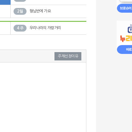
형님반에 가요
2월
우리나라의 자랑거리
4 주
주제선정이유