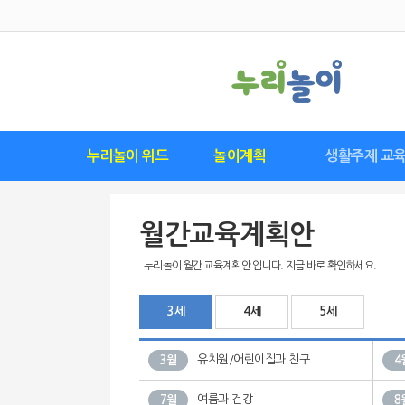
누리놀이 위드
놀이계획
생활주제 교
위드 구독하기
위드 다운로드
위드 소개
요즘 유행 놀이
영역별놀이표
월간계획안
놀이계획안
놀이관찰수첩
연간계획안
씽크플레이
놀이발자국
생활주제별 교육
월간교육계획
주간교육계획
기본생활습관
이달의 추천
이달의 특별
연간교육계
일일교육계
활동계획
안전교육
월간교육계획안
누리놀이 월간 교육계획안 입니다. 지금 바로 확인하세요.
3세
4세
5세
유치원/어린이집과 친구
3월
4
여름과 건강
7월
8