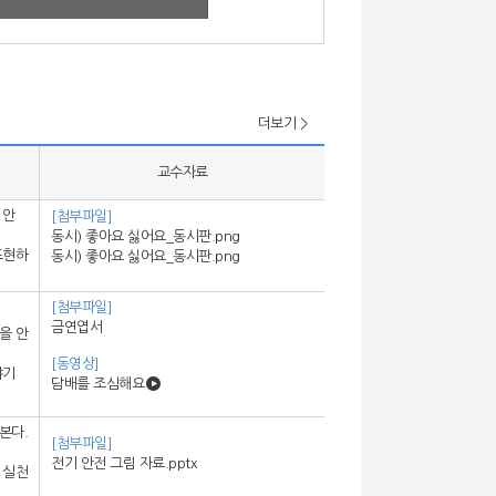
더보기 >
교수자료
 안
[첨부파일]
동시) 좋아요 싫어요_동시판.png
표현하
동시) 좋아요 싫어요_동시판.png
[첨부파일]
금연엽서
을 안
[동영상]
야기
담배를 조심해요
본다.
[첨부파일]
전기 안전 그림 자료.pptx
 실천