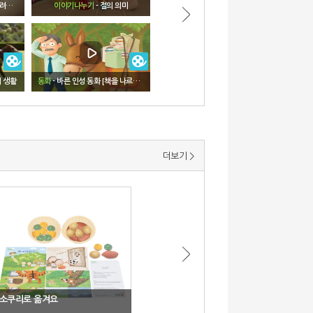
야기
이야기나누기
- 절의 의미
수.조작
- [옛날 옛적에] 교구 활용 영상
의 생활
동화
- 바른 인성 동화 [책을 나르는 고마운 당나귀]
요리
- 보름달을 담은 송편
더보기 >
소쿠리로 옮겨요
옛날 옛적에
전통 