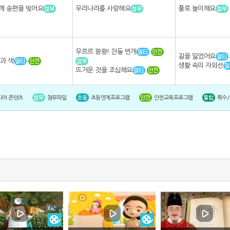
께 송편을 빚어요
우리나라를 사랑해요
풀로 놀이해요
우르르 쾅쾅! 천둥 번개
길을 잃었어요
과 색
생활 속의 자외선
뜨거운 것을 조심해요
디어 콘텐츠
첨부파일
초등연계프로그램
안전교육프로그램
특수