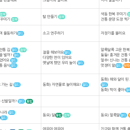
을 관찰해요
그림자와 놀아요
치자 물들이기
색동 한복 꾸미기
탈 만들기
 꾸미기
전통 문양 도장 찍
며 율동하기
소고 연주하기
자장가를 불러요
전통 집
알록달록 고운 한
절을 해보아요
을 빌까?
둥둥! 흥겨운 전통
다양한 연이 있어요
되었어요
얼쑤! 신나는 전통
옛날에 했던 우리 놀이
통 음식
멋쟁이 말
동화) 해와 달이 된
묘 가는 길
동화) 자연물로 놀이해요!
동화) 떡이 좋아!
구 신발일까?
리나라
동요) 달
동요) 얼룩말
편
여우야 여우야
친구와 함께 전통 