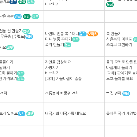
옮겨요
비석치기
담은 송편
전통 집 만들기
나만의 전통 복주머니
북 만들기
 무용총 [수렵도]
미니 병풍 꾸미기
신윤복의 미인도
족자 만들기
조각보 표현하기
가요
 물들이기
자연을 감상해요
물과 모래로 만든 
달하기
사방치기
바람개비 돌리기
무궁화 붙이기
비석치기
[대체] 판제기로 
송편 가져오기
[대체] 가을바람이 슝슝
투호 놀이를 해요
 견학
전통놀이 박물관 견학
떡집 견학
르게 입어요
태극기와 애국가를 배워요
올바른 국기 게양법