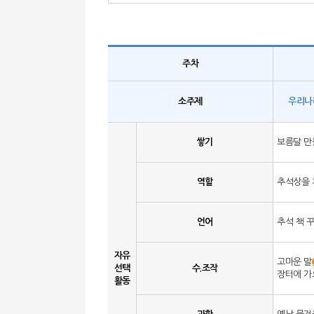
주차
소주제
우리나
쌓기
보름달 
역할
추석상을 
언어
추석 책 
자유
고마운 말
선택
수.조작
장터에 가
활동