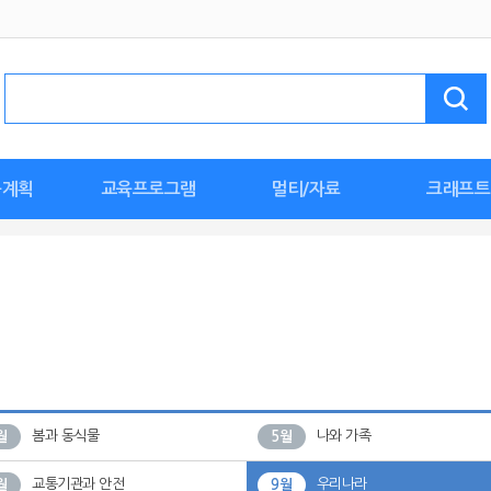
육계획
교육프로그램
멀티/자료
크래프트
계획안
안
안
활동
한날
획안
획안
안
세계 문화 탐험
🖐손손체조
특수/장애통합
누리요가
튼튼체조
바깥놀이
인성교육
이음교육
환경교육
요리활동
월간멀티자료
종이접기
누리동화
교육활동지
명화감상
자연관찰
누리동요
가정연계
사진
우리반 환경구
이달의 만들기
신학기 준
스페셜놀이
생일 준비
도안
봄과 동식물
나와 가족
월
5월
교통기관과 안전
우리나라
월
9월