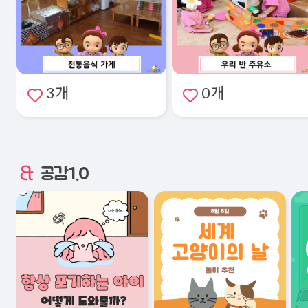
3개
0개
공감1.0