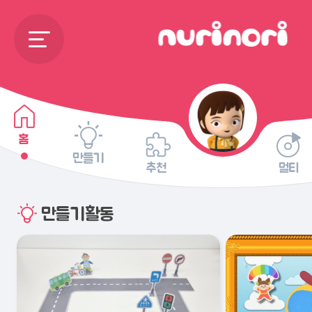
홈
만들기
추천
멀티
만들기활동