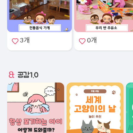
3개
0개
공감1.0