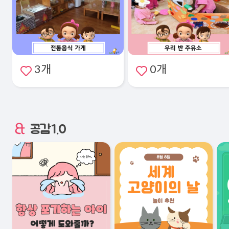
3개
0개
공감1.0