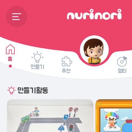
홈
만들기
추천
멀티
만들기활동