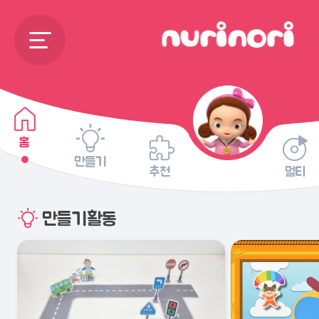
홈
만들기
추천
멀티
만들기활동