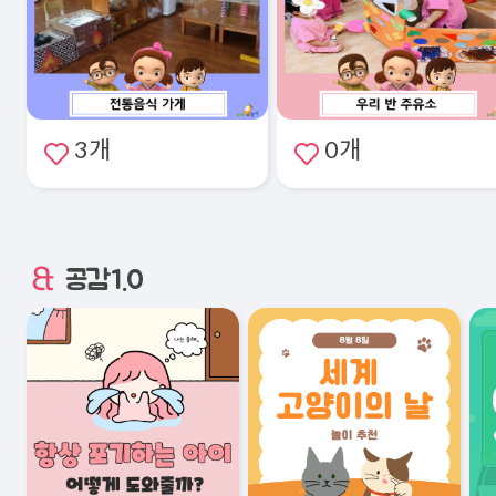
3개
0개
공감1.0