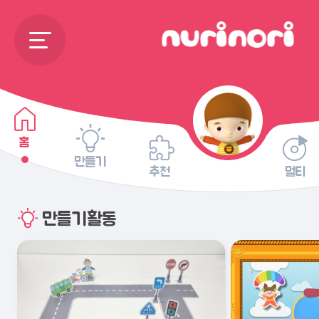
홈
만들기
추천
멀티
만들기활동