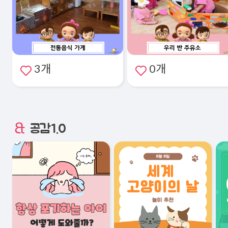
3개
0개
공감1.0