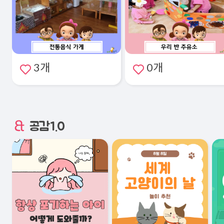
3개
0개
공감1.0