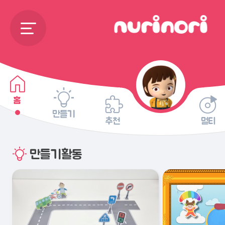
홈
만들기
추천
멀티
만들기활동