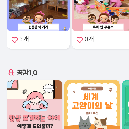
3개
0개
공감1.0