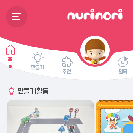
홈
만들기
추천
멀티
만들기활동