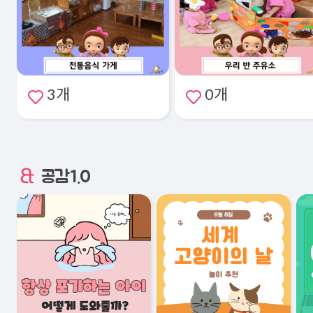
3개
0개
공감1.0