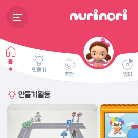
홈
만들기
추천
멀티
만들기활동