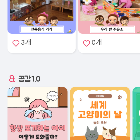
3개
0개
공감1.0