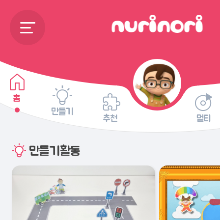
홈
만들기
추천
멀티
만들기활동