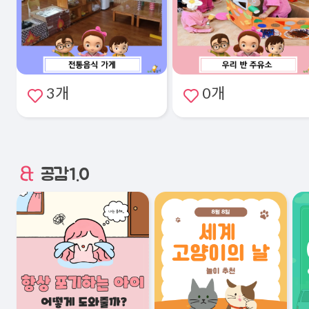
3개
0개
공감1.0