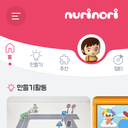
홈
만들기
추천
멀티
만들기활동