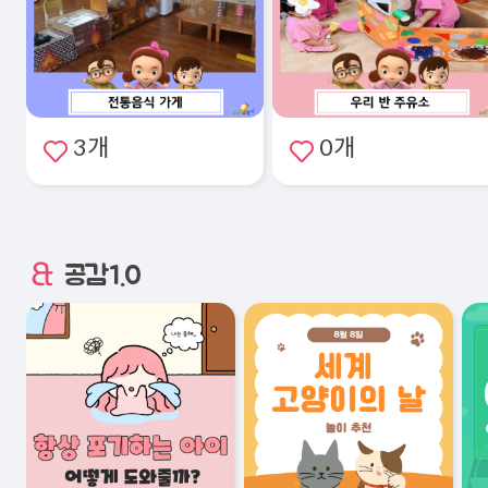
3개
0개
공감1.0