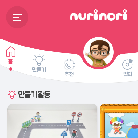
홈
만들기
추천
멀티
만들기활동